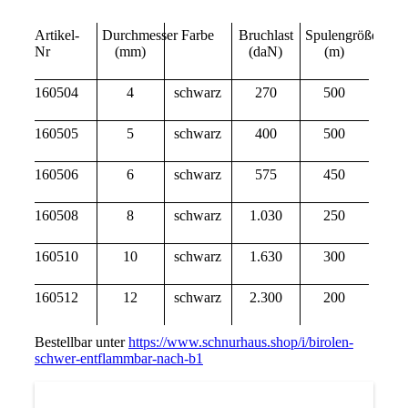
Artikel-
Durchmesser
Farbe
Bruchlast
Spulengröße
Nr
(mm)
(daN)
(m)
160504
4
schwarz
270
500
160505
5
schwarz
400
500
160506
6
schwarz
575
450
160508
8
schwarz
1.030
250
160510
10
schwarz
1.630
300
160512
12
schwarz
2.300
200
Bestellbar unter
https://www.schnurhaus.shop/i/birolen-
schwer-entflammbar-nach-b1