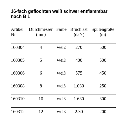
16-fach geflochten weiß schwer entflammbar
nach B 1
Artikel-
Durchmesser
Farbe
Bruchlast
Spulengröße
Nr.
(mm)
(daN)
(m)
160304
4
weiß
270
500
160305
5
weiß
400
500
160306
6
weiß
575
450
160308
8
weiß
1.030
250
160310
10
weiß
1.630
300
160312
12
weiß
2.30
200