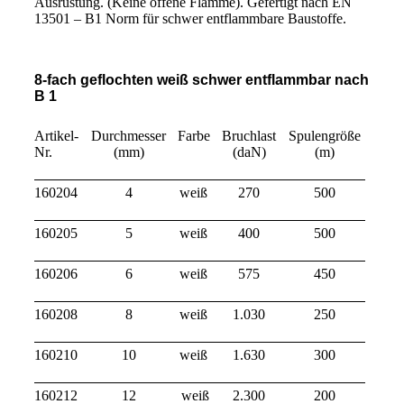
Ausrüstung. (Keine offene Flamme). Gefertigt nach EN
13501 – B1 Norm für schwer entflammbare Baustoffe.
8-fach geflochten
weiß schwer entflammbar nach
B 1
Artikel-
Durchmesser
Farbe
Bruchlast
Spulengröße
Nr.
(mm)
(daN)
(m)
160204
4
weiß
270
500
160205
5
weiß
400
500
160206
6
weiß
575
450
160208
8
weiß
1.030
250
160210
10
weiß
1.630
300
160212
12
weiß
2.300
200