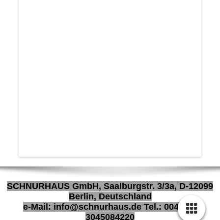
SCHNURHAUS GmbH, Saalburgstr. 3/3a, D-12099
Berlin, Deutschland
e-Mail: info@schnurhaus.de Tel.: 0049 (0)
3045084220