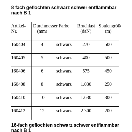
8-fach geflochten schwarz schwer entflammbar
nach B 1
Artikel-
Durchmesser
Farbe
Bruchlast
Spulengröße
Nr.
(mm)
(daN)
(m)
160404
4
schwarz
270
500
160405
5
schwarz
400
500
160406
6
schwarz
575
450
160408
8
schwarz
1.030
250
160410
10
schwarz
1.630
300
160412
12
schwarz
2.300
200
16-fach geflochten schwarz schwer entflammbar
nach B 1