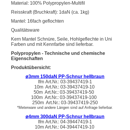
Material: 100% Polypropylen-Multifil
Reisskraft (Bruchkraft): 1daN (ca. 1kg)
Mantel: 16fach geflochten
Qualitätsware
Kern Mantel Schnüre, Seile, Hohlgeflechte in Uni
Farben und mit Kennfarbe sind lieferbar.
Polypropylen - Technische und chemische
Eigenschaften
Produktübersicht:
ø3mm 150daN PP-Schnur hellbraun
lfm
Art.Nr.: 03-39437419-1
10m Art.Nr.:
03-39437419
-10
50m Art.Nr.:
03-39437419
-50
100m Art.Nr.:
03-39437419
-100
250m Art.Nr.:
03-39437419
-250
*Meterware und andere Längen sind auf Anfrage lieferbar.
ø4mm 300daN PP-Schnur hellbraun
lfm
Art.Nr.:
04-39447419-1
10m
Art.Nr.:
04-39447419
-10