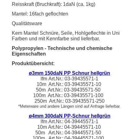
Reisskraft (Bruchkraft): 1daN (ca. 1kg)
Mantel: 16fach geflochten
Qualitätsware
Kern Mantel Schnüre, Seile, Hohlgeflechte in Uni
Farben und mit Kennfarbe sind lieferbar.
Polypropylen - Technische und chemische
Eigenschaften
Produktübersicht:
ø3mm 150daN PP Schnur hellgrün
lfm
Art.Nr.: 03-39435571-1
10m Art.Nr.:
03-39435571
-10
50m Art.Nr.:
03-39435571
-50
100m Art.Nr.:
03-39435571
-100
250m Art.Nr.:
03-39435571
-250
*Meterware und andere Längen sind auf Anfrage lieferbar.
ø4mm 300daN PP-Schnur hellgrün
lfm
Art.Nr.:
04-39445571-1
10m
Art.Nr.:
04-39445571
-10
50m Art.Nr.:
04-39445571
-50
100m Art.Nr.:
04-39445571
-100