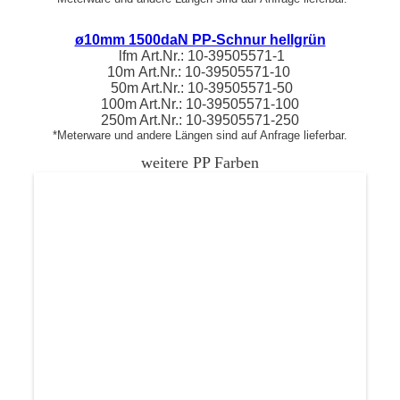
ø10mm 1500daN PP-Schnur hellgrün
lfm
Art.Nr.:
10-39505571
-1
10m
Art.Nr.:
10-39505571
-10
50m Art.Nr.:
10-39505571
-50
100m Art.Nr.:
10-39505571
-100
250m Art.Nr.:
10-39505571
-250
*Meterware und andere Längen sind auf Anfrage lieferbar.
weitere PP Farben