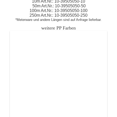
10m
Art.Nr.:
10-39505050
-10
50m Art.Nr.:
10-39505050
-50
100m Art.Nr.:
10-39505050
-100
250m Art.Nr.:
10-39505050
-250
*Meterware und andere Längen sind auf Anfrage lieferbar.
weitere PP Farben