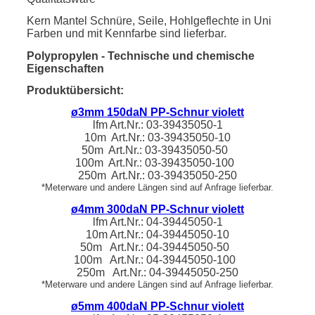
Kern Mantel Schnüre, Seile, Hohlgeflechte in Uni
Farben und mit Kennfarbe sind lieferbar.
Polypropylen - Technische und chemische
Eigenschaften
Produktübersicht:
ø3mm 150daN PP-Schnur violett
lfm
Art.Nr.: 03-39435050-1
10m Art.Nr.:
03-39435050
-10
50m Art.Nr.:
03-39435050
-50
100m Art.Nr.:
03-39435050
-100
250m Art.Nr.:
03-39435050
-250
*Meterware und andere Längen sind auf Anfrage lieferbar.
ø4mm 300daN PP-Schnur violett
lfm
Art.Nr.:
04-39445050-1
10m
Art.Nr.:
04-39445050
-10
50m Art.Nr.:
04-39445050
-50
100m Art.Nr.:
04-39445050
-100
250m Art.Nr.:
04-39445050
-250
*Meterware und andere Längen sind auf Anfrage lieferbar.
ø5mm 400daN PP-Schnur violett